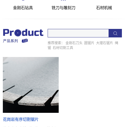
金刚石钻具
铣刀与雕刻刀
石材机械
推荐搜索：
金刚石刀头
圆锯片
大理石锯片
绳
锯
石材切割工具
花岗岩有序切割锯片