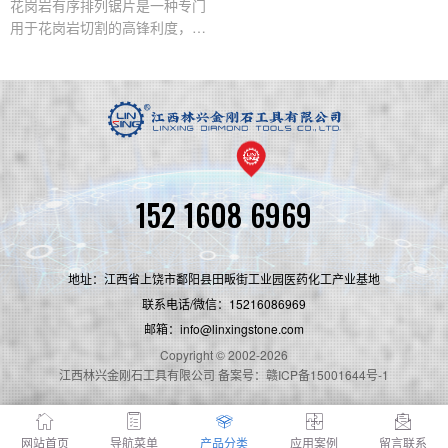
花岗岩有序排列锯片是一种专门
用于花岗岩切割的高锋利度，高
寿命的优质锯切产品，主要用于
高端花岗岩台面板的切割，比普
通的锯片锋利度要高百分30左
右，切口平整，不会出现崩边的
情况，并且可以保持切面平滑，
稳定切割性能极好。
152 1608 6969
地址：江西省上饶市鄱阳县田畈街工业园医药化工产业基地
联系电话/微信：15216086969
邮箱：info@linxingstone.com
Copyright © 2002-2026
江西林兴金刚石工具有限公司 备案号：赣ICP备15001644号-1
网站首页
导航菜单
产品分类
应用案例
留言联系