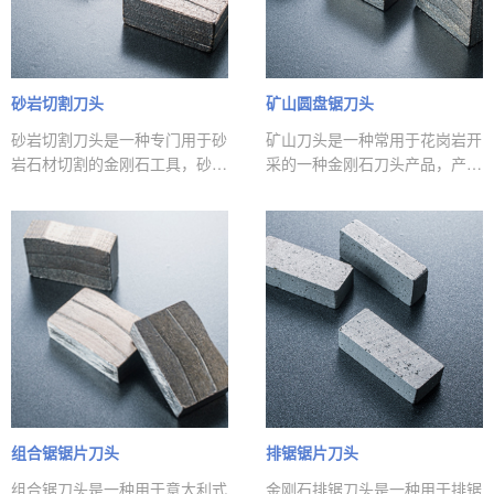
砂岩切割刀头
矿山圆盘锯刀头
砂岩切割刀头是一种专门用于砂
矿山刀头是一种常用于花岗岩开
岩石材切割的金刚石工具，砂岩
采的一种金刚石刀头产品，产品
是一种非常特别的石材种类，这
主要用于花岗岩石材荒料的开
种石材具有硬度跨度大，研磨性
采，该产品用在矿山圆盘锯上，
高等特点，所以刀头品质要求较
通过铺设轨道，让圆盘锯在往返
高。林兴的砂岩刀头具有锋利度
的过程中进行石材荒料的开采。
好，寿命长，切割稳定，性价比
高等特点。
组合锯锯片刀头
排锯锯片刀头
组合锯刀头是一种用于意大利式
金刚石排锯刀头是一种用于排锯