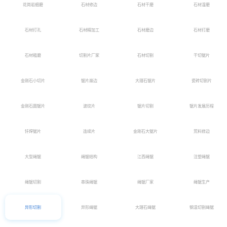
花岗岩细磨
石材修边
石材干磨
石材湿磨
石材打孔
石材精加工
石材磨边
石材打磨
石材粗磨
切割片厂家
石材切割
干切锯片
金刚石小切片
锯片崩边
大理石锯片
瓷砖切割片
金刚石圆锯片
波纹片
锯片切割
锯片发展历程
钎焊锯片
连续片
金刚石大锯片
荒料修边
大型绳锯
绳锯结构
江西绳锯
注塑绳锯
绳锯切割
串珠绳锯
绳锯厂家
绳锯生产
异形切割
异形绳锯
大理石绳锯
钢混切割绳锯