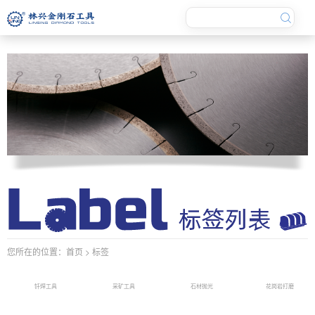
您所在的位置：
首页
> 标签
钎焊工具
采矿工具
石材抛光
花岗岩打磨