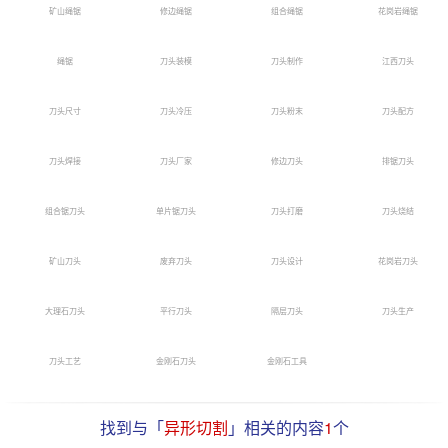
矿山绳锯
修边绳锯
组合绳锯
花岗岩绳锯
绳锯
刀头装模
刀头制作
江西刀头
刀头尺寸
刀头冷压
刀头粉末
刀头配方
刀头焊接
刀头厂家
修边刀头
排锯刀头
组合锯刀头
单片锯刀头
刀头打磨
刀头烧结
矿山刀头
废弃刀头
刀头设计
花岗岩刀头
大理石刀头
平行刀头
隔层刀头
刀头生产
刀头工艺
金刚石刀头
金刚石工具
找到与「
异形切割
」相关的内容
1
个