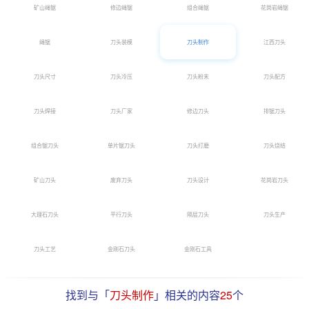
矿山绳锯
修边绳锯
组合绳锯
花岗岩绳锯
绳锯
刀头装模
刀头制作
江西刀头
刀头尺寸
刀头冷压
刀头粉末
刀头配方
刀头焊接
刀头厂家
修边刀头
排锯刀头
组合锯刀头
单片锯刀头
刀头打磨
刀头烧结
矿山刀头
废弃刀头
刀头设计
花岗岩刀头
大理石刀头
平行刀头
隔层刀头
刀头生产
刀头工艺
金刚石刀头
金刚石工具
找到与「
刀头制作
」相关的内容
25
个