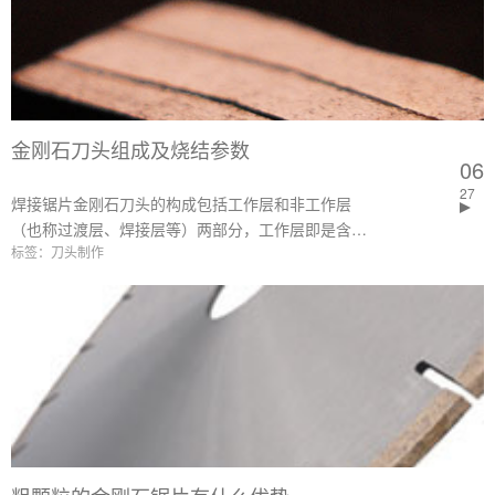
金刚石刀头组成及烧结参数
06
27
焊接锯片金刚石刀头的构成包括工作层和非工作层
（也称过渡层、焊接层等）两部分，工作层即是含金
标签：刀头制作
刚石的部分，非工作层（也称过渡层、焊接层等）作
为与基体焊接的部分，为不含金刚石的纯结合剂成
分。