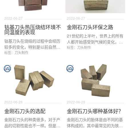
2022-06-27
2022-06-27
钴基刀头热压烧结环境不
金刚石刀头环保之路
同温度的表现
21世纪的上半叶，世界上的所有
钴基刀头在烧结的过程中会经历
人都开始感受到气候的变化，环
较多的变化，特别是以前自然烧
保成为人类持续生存和发展必须
标签：刀头制作
结过程中，在烧结过程中不给任
标签：刀头制作
要面对的问题，在加工制造业尤
何压力，让刀头自然成型，通过
其面对这样的问题，那么金刚石
施加不同的温度以及合理的保温
刀头的生产和应用过程中，需要
时间，对刀头成型的结果给出相
面对哪些环保的问题呢？下面我
对应的结果。
们详细了解一下。
2022-06-28
2022-06-28
金刚石刀头的选配
金刚石刀头哪种基体好？
金刚石刀头的种类很多，对于产
金刚石刀头的胎体是由不同的基
品的切割性能也不一样。但是不
体构成的，其中最常见的为铁基