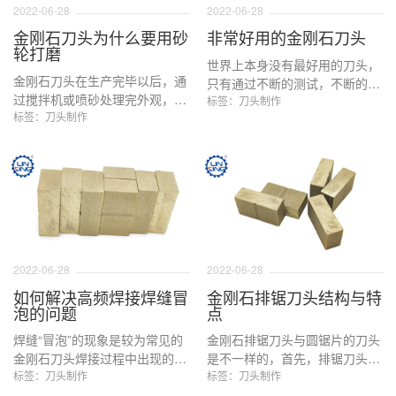
2022-06-28
2022-06-28
金刚石刀头为什么要用砂
非常好用的金刚石刀头
轮打磨
世界上本身没有最好用的刀头，
金刚石刀头在生产完毕以后，通
只有通过不断的测试，不断的调
过搅拌机或喷砂处理完外观，理
整，不断的改进，最终有一款刀
标签：刀头制作
应可以正常的装箱了，但是很多
标签：刀头制作
头适合不同的客户。林兴金刚石
时候，并非如此，加工好的刀头
工具是这么理解如何制造出客户
经常需要拿到砂轮上进行打磨，
最好用的金刚石刀头的。
打磨有什么作用呢？
2022-06-28
2022-06-28
如何解决高频焊接焊缝冒
金刚石排锯刀头结构与特
泡的问题
点
焊缝“冒泡”的现象是较为常见的
金刚石排锯刀头与圆锯片的刀头
金刚石刀头焊接过程中出现的问
是不一样的，首先，排锯刀头是
题，我们分别从原因，实例检测
标签：刀头制作
使用在排锯（也称为框架锯）
标签：刀头制作
措施与解决办法三个方面进行研
上，这种锯片是以锯条的方式，