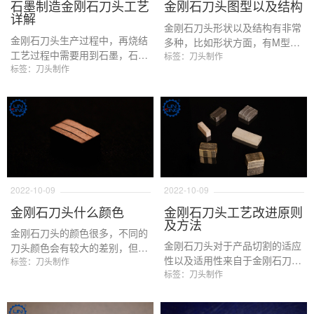
石墨制造金刚石刀头工艺
金刚石刀头图型以及结构
详解
金刚石刀头形状以及结构有非常
金刚石刀头生产过程中，再烧结
多种，比如形状方面，有M型，
工艺过程中需要用到石墨，石墨
K型，平型，W型等，而结构方
标签：刀头制作
的耐热和导电性能会让模具具有
标签：刀头制作
面也有夹层刀头以及三明治刀头
更长使用寿命以及稳定性。 那么
之分，那么怎么样区分这些刀
怎么使用石墨进行金刚石刀头的
头？这些刀头又有哪些特点呢？
生产呢？在烧结过程中，石墨会
本文会进行详细的介绍。
遇到哪些问题呢？本文会对以上
问题进行解答。
2022-10-09
2022-10-09
金刚石刀头什么颜色
金刚石刀头工艺改进原则
及方法
金刚石刀头的颜色很多，不同的
金刚石刀头对于产品切割的适应
刀头颜色会有较大的差别，但是
性以及适用性来自于金刚石刀头
总体而言，刀头胎体结合剂决定
标签：刀头制作
不断的改进措施，除了金刚石刀
标签：刀头制作
了金刚石刀头颜色，有时候也可
头各种元素配比的改进因素，还
以通过刀头的颜色对刀头的质
取决于金刚石刀头加工过程中金
量，切割对象，切割性能进行大