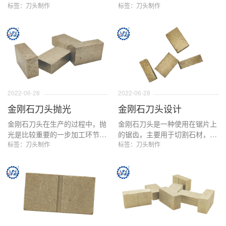
一样的刀头产品对于一些机械的
标签：刀头制作
基体，铜基基体，钴基基体以及
标签：刀头制作
配适性来说是有差异的，那么金
碳化钨基体，那么什么基体最好
刚石刀头到底如何选配呢？
呢？针对这个问题，本文会进行
详细的说明。
2022-06-28
2022-06-28
金刚石刀头抛光
金刚石刀头设计
金刚石刀头在生产的过程中，抛
金刚石刀头是一种使用在锯片上
光是比较重要的一步加工环节，
的锯齿，主要用于切割石材，混
通过抛光，让刀头表面变的平
标签：刀头制作
凝土，瓷砖，沥青，砖块等产
标签：刀头制作
滑，并且在安全性方面的得到了
品，多年来，金刚石刀头无论是
较大的提高，所以刀头抛光已经
寿命还是切割效率都得到了大幅
成为了目前金刚石刀头生产过程
度提高，而这些提高正是由于不
中较为重要的一步。
断的设计出新的金刚石刀头所带
来的变化，那么金刚石刀头的设
计具体步骤和流程是什么呢？下
面我们具体了解一下。