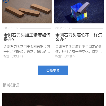
刚石刀头生产工艺的改进。那么
致的判断。
什么是金刚石刀头工艺？如何进
行改进？改进的原则是什么呢？
本文会进行详细的阐述。
2022-10-17
2022-10-17
金刚石刀头加工精度如何
金刚石刀头高低不一样怎
提升?
么办？
金刚石刀头常用于金刚石锯片的
金刚石刀头高度并不是固定的数
一种切割锯齿，通常，锯片的锯
值，往往会有一些变化，特别是
齿精度要求并不高，特别是一些
标签：刀头制作
如果生产过程中出现一些操作问
标签：刀头制作
用于荒料切割或边切割的粗加工
题，更会加剧这种差异，那么为
过程，但是随着石材切割工艺的
什么会出现这样的情况？这种情
查看更多
提升，为了减少板材定厚或切边
况又要如何进行规避呢？出现了
造成的尺寸误差所带来的影响，
这一种情况又该如何解决呢？下
人们开始对锯片的切割精度有所
面我们来详细了解一下：
相关知识
要求，首当其冲的就是金刚石刀
头的加工精度。