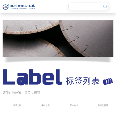
您所在的位置：
首页
> 标签
钎焊工具
采矿工具
石材抛光
花岗岩打磨