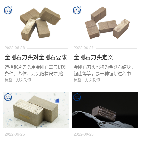
讨。
通过往返运动切割较软的石材。
2022-06-28
2022-06-28
金刚石刀头对金刚石要求
金刚石刀头定义
选择锯片刀头用金刚石需与切割
金刚石刀头也称为金刚石结块，
条件、基体、刀头结构尺寸,胎体
锯齿等等，是一种锯切过程中经
等结合起来考虑，一般来说、石
标签：刀头制作
常使用的一种金刚石工具产品，
标签：刀头制作
材越硬、摩擦力就越强、切割速
金刚石刀头一般不单独使用，可
度越快,进给越大,则金刚石受到
以焊接到锯片基体形成金刚石圆
的冲击越大,主要以冲击磨损、破
锯片，也可以焊接到排锯基体组
碎、脱落形式消耗,反之,被切材
合成为排锯，还可以焊接到金属
质软、摩擦性弱、切割速度慢、
铁盘，碗磨，钻头等基体组成，
进给小,则金刚石主要以机械摩擦
形成金刚石磨盘，金刚石碗磨，
磨损形式被消耗。
金刚石钻头等等产品。
2022-09-25
2022-09-25