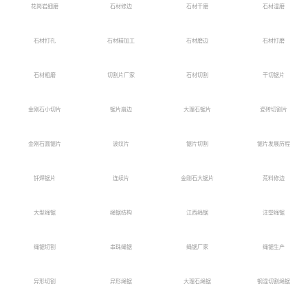
花岗岩细磨
石材修边
石材干磨
石材湿磨
石材打孔
石材精加工
石材磨边
石材打磨
石材粗磨
切割片厂家
石材切割
干切锯片
金刚石小切片
锯片崩边
大理石锯片
瓷砖切割片
金刚石圆锯片
波纹片
锯片切割
锯片发展历程
钎焊锯片
连续片
金刚石大锯片
荒料修边
大型绳锯
绳锯结构
江西绳锯
注塑绳锯
绳锯切割
串珠绳锯
绳锯厂家
绳锯生产
异形切割
异形绳锯
大理石绳锯
钢混切割绳锯