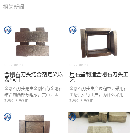
相关新闻
2022-06-27
2022-06-27
金刚石刀头结合剂定义以
用石墨制造金刚石刀头工
及作用
艺
金刚石刀头是由金刚石与金刚石
金刚石刀头生产过程中，采用石
结合剂两部分组成，其中，金刚
墨磨具进行生产，为什么采用石
石主要起到切磨硬质材料的作
标签：刀头制作
墨磨具？原理是什么？石墨磨具
标签：刀头制作
用，而结合剂，起到的是固定金
烧结刀头的具体的生产过程是怎
刚石粉末的作用。两者结合可以
么样的？石墨磨具与其他模具对
制造出各式各样不同软度，不同
比的优势有哪些？这些是本文要
切割性能的金刚石刀头产品。
解决的问题。