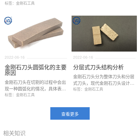
几个方面的问题，比如机械速率
标签：金刚石工具
本文通过介绍林兴金刚石刀头的
的问题，锯片基体刚性的问题，
烧结过程，来让大家更好的了解
最后就是刀头的问题了，本文主
林兴金刚石刀头的成型流程。
要讨论排除石材机械和锯片基体
因素以外的刀头出现偏磨的情况
以后，我们该如何对刀头进行重
新的设计。
2022-06-16
2022-06-16
金刚石刀头圆弧化的主要
分层式刀头结构分析
原因
金刚石刀头分为整体刀头和分层
金刚石刀头在切割的过程中会出
式刀头，现代金刚石刀头设计
现一种圆弧化的情况，具体表现
中，分层式刀头越来越常用，主
标签：金刚石工具
为金刚石刀头的切割前部出现圆
标签：金刚石工具
要体现在分层式刀头的排屑和切
弧形状的切割面，这样的情况出
割高效方面是由于普通的整体刀
现会导致刀头和中间部分和后方
头的，价格便宜，效率更高的优
查看更多
部分不切割，从而降低金刚石刀
点让这种刀头变得更具性价比。
头的寿命，并且出现一些不良的
本文通过介绍分层式刀头的结构
切割痕，甚至出现厚底不一等情
来让大家更好的理解分层式刀头
相关知识
况。
的工作原理以及其具有的优势。