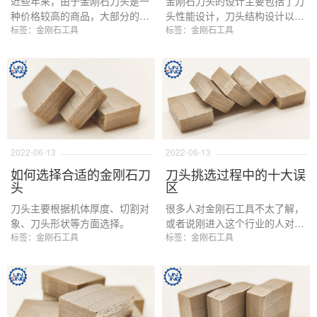
近些年来，由于金刚石刀头是一
金刚石刀头的设计主要包括了刀
种价格较高的商品，大部分的价
头性能设计，刀头结构设计以及
格集中在刀头材料上面，而废旧
标签：金刚石工具
刀头外观设计三个方面，下面我
标签：金刚石工具
的金刚石刀头价格很低，所以如
们针对这三个方面进行详细的说
果回收这些金刚石刀头，然后进
明。
行还原，把刀头中的金属粉末以
及金刚石提取出来，再卖给刀头
生产厂家，就是一门很赚钱的生
意，所以回收废旧金刚石刀头也
就慢慢成为了一门好的生意。虽
然提取出来的金刚石粉末已经变
2022-06-13
2022-06-13
得不太稳定，但是过低的价格依
如何选择合适的金刚石刀
刀头挑选过程中的十大误
然吸引很多人购买，下面我们了
头
区
解一下废旧金刚石刀头的五种来
刀头主要根据机体厚度、切割对
很多人对金刚石工具不太了解，
源：
象、刀头形状等方面选择。
或者说刚进入这个行业的人对金
标签：金刚石工具
刚石刀头或多多少有一些不理
标签：金刚石工具
解，特别是在一些问题上，会以
为错的是对的，或者走入一些误
区，下面这篇文章主要介绍这些
内容。