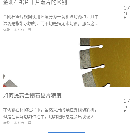
金刚石锯片干片湿片的区别
07
21
金刚石锯片根据使用环境分为干切和湿切两种，其中
湿切是指带水切割，而干切是指无水切割，那么这两
标签：金刚石工具
种不同的加工环境，金刚石锯片有什么区别吗？下面
本文会进行详细的介绍。
如何提高金刚石锯片精度
07
21
在切割石材的过程中，虽然采用的是红外线切割机，
但是在实际切割过程中，切割缝隙总是会出现偏大或
标签：金刚石工具
偏小的情况，最终导致尺寸出现不准，那么是什么原
因造成的锯缝大小不均呢？要如何解决这个问题呢？