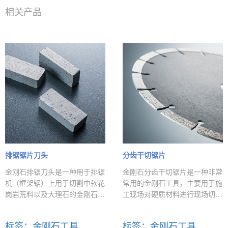
相关产品
排锯锯片刀头
分齿干切锯片
金刚石排锯刀头是一种用于排锯
金刚石分齿干切锯片是一种非常
机（框架锯）上用于切割中软花
常用的金刚石工具，主要用于施
岗岩荒料以及大理石的金刚石切
工现场对硬质材料进行现场切
削工具，这种刀头具有耐磨性
割，主要用于切割石材，瓷砖，
好，寿命长，厚度薄等优点，排
陶瓷，沥青，钢筋混凝土，砖块
标签：金刚石工具
标签：金刚石工具
锯刀头需根据锯条的基体厚度而
等材料的加工，产品具有便携性