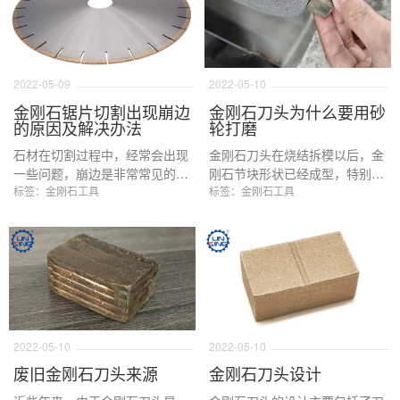
2022-05-09
2022-05-10
金刚石锯片切割出现崩边
金刚石刀头为什么要用砂
的原因及解决办法
轮打磨
石材在切割过程中，经常会出现
金刚石刀头在烧结拆模以后，金
一些问题，崩边是非常常见的情
刚石节块形状已经成型，特别是
况，那么为什么会出现崩边的情
标签：金刚石工具
在经过后处理工序以后，基本刀
标签：金刚石工具
况，怎么避免出现这一情况呢？
头已经没有太大的问题了，理论
本文会做一个详细的介绍。
上是可以进行包装了，但是很多
时候，负责任的工厂还要对刀头
进行最后一步的加工------砂轮打
磨，那么为什么要对刀头进行砂
轮打磨呢？下面会具体介绍一些
原因。
2022-05-10
2022-05-10
废旧金刚石刀头来源
金刚石刀头设计