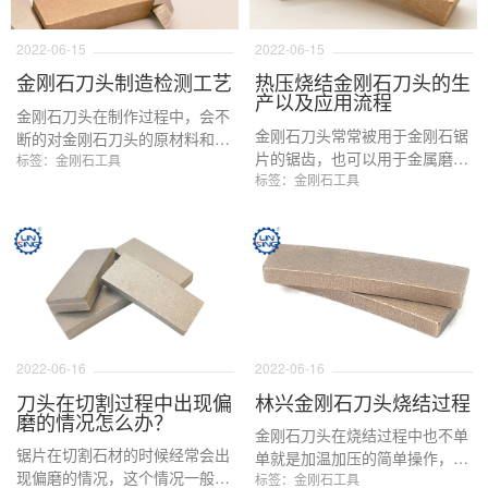
2022-06-15
2022-06-15
金刚石刀头制造检测工艺
热压烧结金刚石刀头的生
产以及应用流程
金刚石刀头在制作过程中，会不
金刚石刀头常常被用于金刚石锯
断的对金刚石刀头的原材料和加
片的锯齿，也可以用于金属磨
工过程中的材料硬度，重量，磨
标签：金刚石工具
盘，CNC整形工具，混凝土打磨
标签：金刚石工具
弧度，重量，长宽高，密度和体
工具，空心钻头等工具的加工打
积进行检测。本文根据金刚石刀
磨部位，这样做的好处是降低这
头生产过程中的主要流程中的检
些工具的使用成本，特别是基体
测工艺进行详细的介绍和说明。
昂贵的大锯片和大的钻头而言，
基体的重复利用节省了大量的加
工成本。本文主要介绍金刚石锯
片上的金刚石刀头在实际生产和
应用中的整个流程，让大家更好
2022-06-16
2022-06-16
的了解金刚石刀头的工艺以及使
刀头在切割过程中出现偏
林兴金刚石刀头烧结过程
用。
磨的情况怎么办？
金刚石刀头在烧结过程中也不单
锯片在切割石材的时候经常会出
单就是加温加压的简单操作，而
现偏磨的情况，这个情况一般有
是有很多的小细节方面的讲究，
标签：金刚石工具