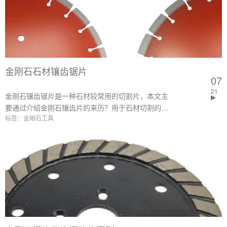
金刚石石材镶齿锯片
07
21
金刚石镶齿锯片是一种石材较常用的切割片，本文主
要通过介绍金刚石镶齿片的来历？用于石材切割的锯
标签：金刚石工具
齿片有哪些特点？和其他锯片比，镶齿片具有哪些独
特优势？