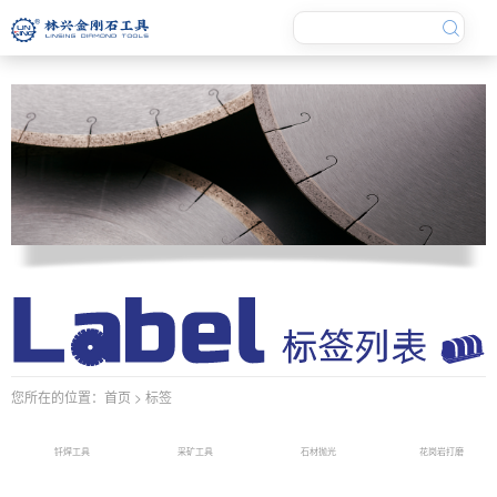
您所在的位置：
首页
> 标签
钎焊工具
采矿工具
石材抛光
花岗岩打磨