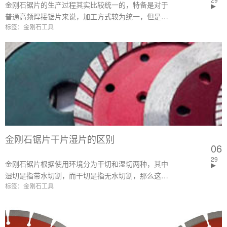
金刚石锯片的生产过程其实比较统一的，特备是对于
普通高频焊接锯片来说，加工方式较为统一，但是如
标签：金刚石工具
果追求高性能的锯片，在制作过程中就需要解决掉很
多问题，特别是一下小的细节方面的问题，本文针对
金刚石锯片生产过程中的细节问题，找到一些相应的
解决办法。
金刚石锯片干片湿片的区别
06
29
金刚石锯片根据使用环境分为干切和湿切两种，其中
湿切是指带水切割，而干切是指无水切割，那么这两
标签：金刚石工具
种不同的加工环境，金刚石锯片有什么区别吗？下面
本文会进行详细的介绍。