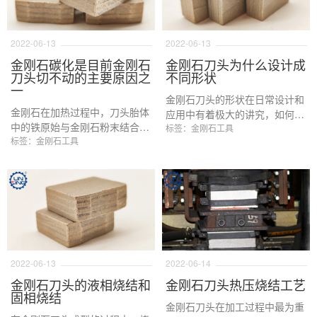
2022-06-13
2022-06-13
金刚石碳化是目前金刚石
金刚石刀头为什么设计成
刀头切不动的主要原因之
不同形状
一
金刚石刀头的形状在日常设计和
金刚石在加热过程中，刀头胎体
应用中有着极大的讲究，如何提
中的铁原始与金刚石粉末结合在
高刀头的锋利度和寿命，除了单
标签：金刚石工具
一起，适当的结合可以增加胎体
标签：金刚石工具
纯的加金刚石粉末，改变金属结
对金刚石的把持力，但是如果金
合剂的配料之外，改变刀头形状
属粉末与金刚石在高温下剧烈反
是一种比较省成本，也是实用性
应，那么会导致到金刚石碳化，
更强的一种现代刀头设计和应用
从而导致金刚石强度降低，影响
方向。
金刚石寿命与切割效率。
2022-06-13
2022-06-14
金刚石刀头的液相烧结和
金刚石刀头热压烧结工艺
固相烧结
金刚石刀头在加工过程中最为重