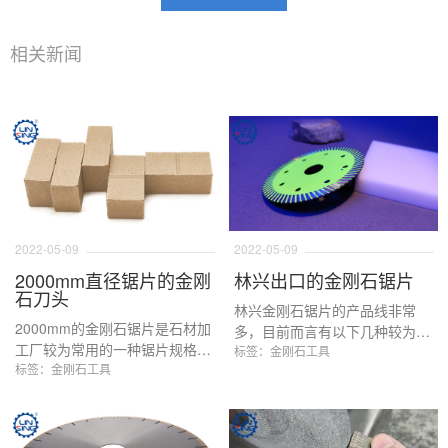
相关新闻
2022-05-09
2022-05-09
2000mm直径锯片的金刚
林兴出口的金刚石锯片
石刀头
林兴金刚石锯片的产品线非常
2000mm的金刚石锯片是石材加
多，目前而言有以下几种较为常
工厂较为常用的一种锯片规格，
见的锯片用于出口，分别是普通
标签：金刚石工具
主要是因为这样的锯片刚好可以
标签：金刚石工具
大理石切边锯片，普通花岗岩切
切割80头的毛板，对于切割
边锯片，消音片，水平切，对破
800*800mm规格的板材非常的
锯片，钎焊锯片，有序锯片，电
节省石料。
镀锯片以及各类金刚石小切片。