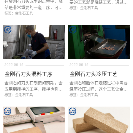
在金刚石刀头成型的过程中，烧
要的工艺就是烧结工艺，通过烧
结是非常重要的一道工序，可以
结，让金刚石和金属结合剂紧密
标签：金刚石工具
说这一道工序直接影响了刀头的
标签：金刚石工具
的结合在一起，其中温度，保温
锋利度，寿命，结构的稳定性等
时间和加压的压力是烧结过程中
等要素，在这道工序中液相烧结
最为重要的三个参数。本文以
和固相烧结是最常用的加工原
350MM的锯片烧结工艺为例，
理，那么好的金刚石刀头是怎样
详细介绍金刚石刀头烧结工艺的
的烧结原理呢？下面本文来进行
注意点。
详细的说明。
2022-06-15
2022-06-15
金刚石刀头混料工序
金刚石刀头冷压工艺
金刚石的刀头在制造的前期，会
金刚石和胎体在烧结过程中需要
应用到搅拌的工序，搅拌也称为
经历冷压过程，这个工艺让金属
搅料，混料，制粒等等。金刚石
标签：金刚石工具
粉末结合剂和金刚石刀头能很好
标签：金刚石工具
粉末的搅拌过程就是把金属粉
的结合在一起。“冷”压中的冷字
末，金刚石以及起到粘结作用的
需要注意的是并非代表在低温下
人造粘结剂通过干混和湿混的方
加压，而是对比热压而言，在20
式进行更好的混合的过程。
摄氏度左右的温度下的一种加压
方式，通过压力让金刚石结块成
型的过程。