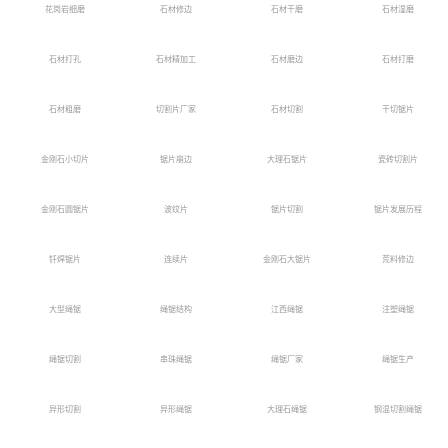
花岗岩细磨
石材修边
石材干磨
石材湿磨
石材打孔
石材精加工
石材磨边
石材打磨
石材粗磨
切割片厂家
石材切割
干切锯片
金刚石小切片
锯片崩边
大理石锯片
瓷砖切割片
金刚石圆锯片
波纹片
锯片切割
锯片发展历程
钎焊锯片
连续片
金刚石大锯片
荒料修边
大型绳锯
绳锯结构
江西绳锯
注塑绳锯
绳锯切割
串珠绳锯
绳锯厂家
绳锯生产
异形切割
异形绳锯
大理石绳锯
钢混切割绳锯