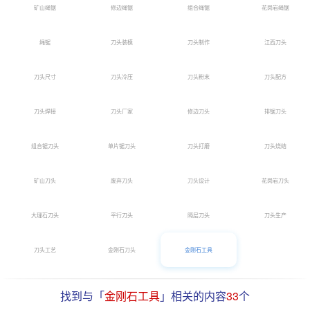
矿山绳锯
修边绳锯
组合绳锯
花岗岩绳锯
绳锯
刀头装模
刀头制作
江西刀头
刀头尺寸
刀头冷压
刀头粉末
刀头配方
刀头焊接
刀头厂家
修边刀头
排锯刀头
组合锯刀头
单片锯刀头
刀头打磨
刀头烧结
矿山刀头
废弃刀头
刀头设计
花岗岩刀头
大理石刀头
平行刀头
隔层刀头
刀头生产
刀头工艺
金刚石刀头
金刚石工具
找到与「
金刚石工具
」相关的内容
33
个