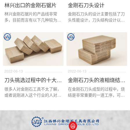
林兴出口的金刚石锯片
金刚石刀头设计
林兴金刚石锯片的产品线非常
金刚石刀头的设计主要包括了刀
多，目前而言有以下几种较为常
头性能设计，刀头结构设计以及
见的锯片用于出口，分别是普通
刀头外观设计三个方面，下面我
大理石切边锯片，普通花岗岩切
们针对这三个方面进行详细的说
边锯片，消音片，水平切，对破
明。
锯片，钎焊锯片，有序锯片，电
镀锯片以及各类金刚石小切片。
2022-06-13
2022-06-13
刀头挑选过程中的十大误区
金刚石刀头的液相烧结和固相烧结
很多人对金刚石工具不太了解，
在金刚石刀头成型的过程中，烧
或者说刚进入这个行业的人对金
结是非常重要的一道工序，可以
刚石刀头或多多少有一些不理
说这一道工序直接影响了刀头的
解，特别是在一些问题上，会以
锋利度，寿命，结构的稳定性等
为错的是对的，或者走入一些误
等要素，在这道工序中液相烧结
区，下面这篇文章主要介绍这些
和固相烧结是最常用的加工原
内容。
理，那么好的金刚石刀头是怎样