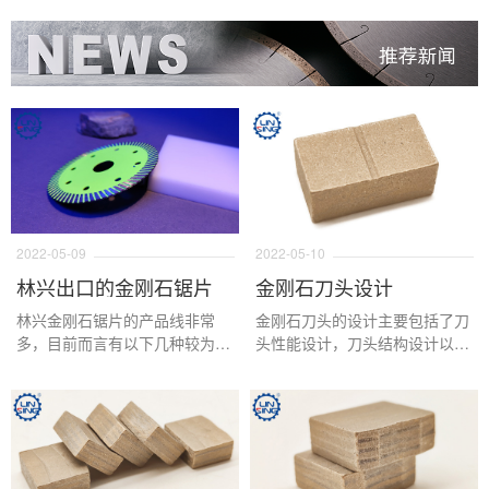
2022-05-09
2022-05-10
林兴出口的金刚石锯片
金刚石刀头设计
林兴金刚石锯片的产品线非常
金刚石刀头的设计主要包括了刀
多，目前而言有以下几种较为常
头性能设计，刀头结构设计以及
见的锯片用于出口，分别是普通
刀头外观设计三个方面，下面我
大理石切边锯片，普通花岗岩切
们针对这三个方面进行详细的说
边锯片，消音片，水平切，对破
明。
锯片，钎焊锯片，有序锯片，电
镀锯片以及各类金刚石小切片。