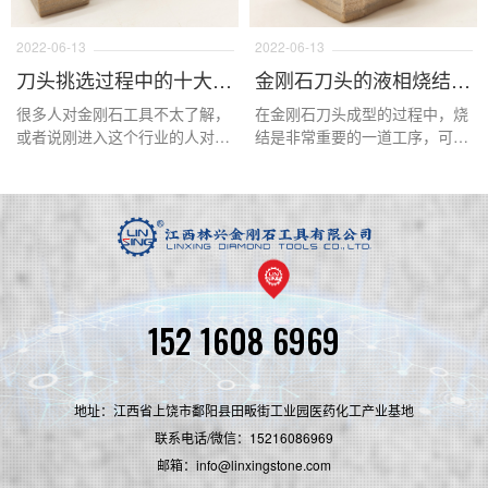
2022-06-13
2022-06-13
刀头挑选过程中的十大误区
金刚石刀头的液相烧结和固相烧结
很多人对金刚石工具不太了解，
在金刚石刀头成型的过程中，烧
或者说刚进入这个行业的人对金
结是非常重要的一道工序，可以
刚石刀头或多多少有一些不理
说这一道工序直接影响了刀头的
解，特别是在一些问题上，会以
锋利度，寿命，结构的稳定性等
为错的是对的，或者走入一些误
等要素，在这道工序中液相烧结
区，下面这篇文章主要介绍这些
和固相烧结是最常用的加工原
内容。
理，那么好的金刚石刀头是怎样
的烧结原理呢？下面本文来进行
详细的说明。
152 1608 6969
地址：江西省上饶市鄱阳县田畈街工业园医药化工产业基地
联系电话/微信：15216086969
邮箱：info@linxingstone.com