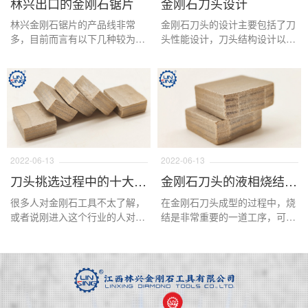
林兴出口的金刚石锯片
金刚石刀头设计
林兴金刚石锯片的产品线非常
金刚石刀头的设计主要包括了刀
多，目前而言有以下几种较为常
头性能设计，刀头结构设计以及
见的锯片用于出口，分别是普通
刀头外观设计三个方面，下面我
大理石切边锯片，普通花岗岩切
们针对这三个方面进行详细的说
边锯片，消音片，水平切，对破
明。
锯片，钎焊锯片，有序锯片，电
镀锯片以及各类金刚石小切片。
2022-06-13
2022-06-13
刀头挑选过程中的十大误区
金刚石刀头的液相烧结和固相烧结
很多人对金刚石工具不太了解，
在金刚石刀头成型的过程中，烧
或者说刚进入这个行业的人对金
结是非常重要的一道工序，可以
刚石刀头或多多少有一些不理
说这一道工序直接影响了刀头的
解，特别是在一些问题上，会以
锋利度，寿命，结构的稳定性等
为错的是对的，或者走入一些误
等要素，在这道工序中液相烧结
区，下面这篇文章主要介绍这些
和固相烧结是最常用的加工原
内容。
理，那么好的金刚石刀头是怎样
的烧结原理呢？下面本文来进行