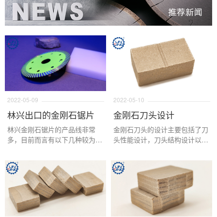
2022-05-09
2022-05-10
林兴出口的金刚石锯片
金刚石刀头设计
林兴金刚石锯片的产品线非常
金刚石刀头的设计主要包括了刀
多，目前而言有以下几种较为常
头性能设计，刀头结构设计以及
见的锯片用于出口，分别是普通
刀头外观设计三个方面，下面我
大理石切边锯片，普通花岗岩切
们针对这三个方面进行详细的说
边锯片，消音片，水平切，对破
明。
锯片，钎焊锯片，有序锯片，电
镀锯片以及各类金刚石小切片。