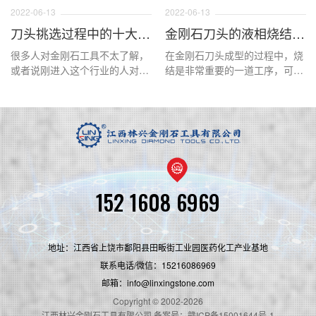
2022-06-13
2022-06-13
刀头挑选过程中的十大误区
金刚石刀头的液相烧结和固相烧结
很多人对金刚石工具不太了解，
在金刚石刀头成型的过程中，烧
或者说刚进入这个行业的人对金
结是非常重要的一道工序，可以
刚石刀头或多多少有一些不理
说这一道工序直接影响了刀头的
解，特别是在一些问题上，会以
锋利度，寿命，结构的稳定性等
为错的是对的，或者走入一些误
等要素，在这道工序中液相烧结
区，下面这篇文章主要介绍这些
和固相烧结是最常用的加工原
内容。
理，那么好的金刚石刀头是怎样
的烧结原理呢？下面本文来进行
详细的说明。
152 1608 6969
地址：江西省上饶市鄱阳县田畈街工业园医药化工产业基地
联系电话/微信：15216086969
邮箱：info@linxingstone.com
Copyright © 2002-2026
江西林兴金刚石工具有限公司 备案号：赣ICP备15001644号-1